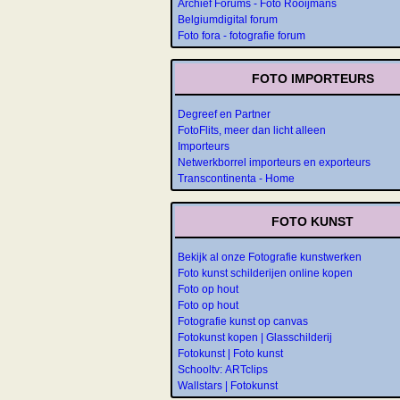
Archief Forums - Foto Rooijmans
Belgiumdigital forum
Foto fora - fotografie forum
FOTO IMPORTEURS
Degreef en Partner
FotoFlits, meer dan licht alleen
Importeurs
Netwerkborrel importeurs en exporteurs
Transcontinenta - Home
FOTO KUNST
Bekijk al onze Fotografie kunstwerken
Foto kunst schilderijen online kopen
Foto op hout
Foto op hout
Fotografie kunst op canvas
Fotokunst kopen | Glasschilderij
Fotokunst | Foto kunst
Schooltv: ARTclips
Wallstars | Fotokunst