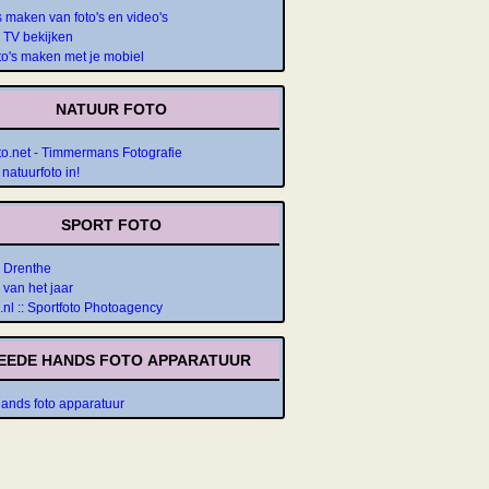
 maken van foto's en video's
p TV bekijken
to's maken met je mobiel
NATUUR FOTO
to.net - Timmermans Fotografie
natuurfoto in!
SPORT FOTO
o Drenthe
 van het jaar
.nl :: Sportfoto Photoagency
EEDE HANDS FOTO APPARATUUR
nds foto apparatuur