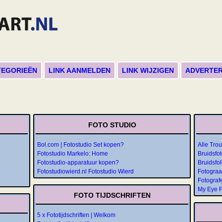
TEGORIEËN
LINK AANMELDEN
LINK WIJZIGEN
ADVERTE
FOTO STUDIO
Bol.com | Fotostudio Set kopen?
Alle Tro
Fotostudio Markelo: Home
Bruidsfo
Fotostudio-apparatuur kopen?
Bruidsfot
Fotostudiowierd.nl Fotostudio Wierd
Fotograa
Fotograf
My Eye F
FOTO TIJDSCHRIFTEN
5 x Fototijdschriften | Welkom