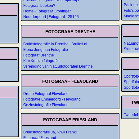
Back-ups
Fotograaf boeken?
Foto's o
Home - Fotograaf Groningen
Mooie fo
Noorderpoort | Fotograaf - 25195
FOTOGRAAF DRENTHE
Natuurfo
Bruidsfotografie in Drenthe | Bruiloft.nl
Stuur uw 
Elena Jongman Fotografie
Fotograaf Drenthe
Kim Kroeze fotografie
Vereniging van Natuurfotografen Drenthe
Sportfot
FOTOGRAAF FLEVOLAND
Sportfoto
Sportfoto
Drone Fotograaf Flevoland
Fotografie Emmeloord - Flevoland
TW
Gezinsfotografie Flevoland
Tweedeha
FOTOGRAAF FRIESLAND
Bruidsfotografie Ja, ik wil Frank!
Fotograaf Friesland