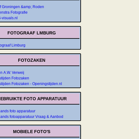
af Groningen &amp; Roden
nstra Fotografie
-visuals.nl
FOTOGRAAF LMBURG
tograaf Limburg
FOTOZAKEN
n A.W. Verweij
tijden Fotozaken
tijden Fotozaken - Openingstijden.nl
EBRUIKTE FOTO APPARATUUR
nds foto apparatuur
ands fotoapparatuur Vraag & Aanbod
MOBIELE FOTO'S