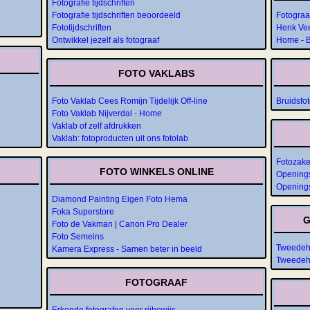
Fotografie tijdschriften
Fotografie tijdschriften beoordeeld
Fotogra
Fototijdschriften
Henk Vee
Ontwikkel jezelf als fotograaf
Home - B
FOTO VAKLABS
Foto Vaklab Cees Romijn Tijdelijk Off-line
Bruidsfo
Foto Vaklab Nijverdal - Home
Vaklab of zelf afdrukken
Vaklab: fotoproducten uit ons fotolab
Fotozake
FOTO WINKELS ONLINE
Openings
Openings
Diamond Painting Eigen Foto Hema
Foka Superstore
G
Foto de Vakman | Canon Pro Dealer
Foto Semeins
Tweedeha
Kamera Express - Samen beter in beeld
Tweedeh
FOTOGRAAF
Erkende fotografen voor rijbewijs